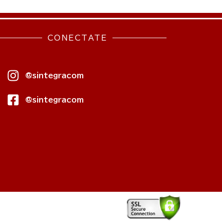
CONECTATE
@sintegracom
@sintegracom