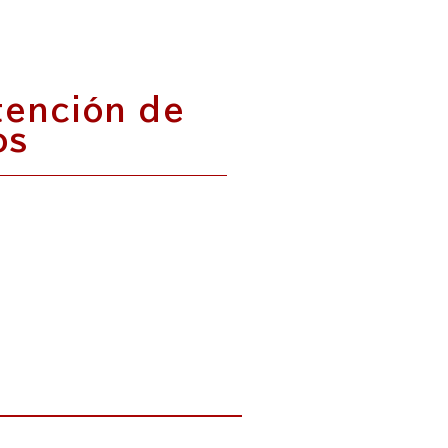
tención de
os