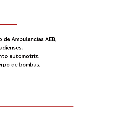
co de Ambulancias AEB,
adienses.
nto automotriz.
uerpo de bombas,